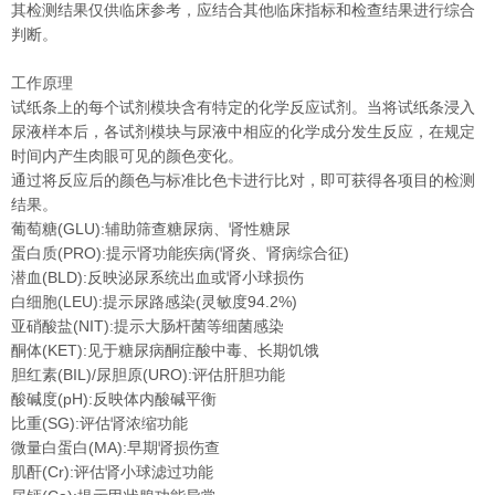
其检测结果仅供临床参考，应结合其他临床指标和检查结果进行综合
判断。
工作原理
试纸条上的每个试剂模块含有特定的化学反应试剂。当将试纸条浸入
尿液样本后，各试剂模块与尿液中相应的化学成分发生反应，在规定
时间内产生肉眼可见的颜色变化。
通过将反应后的颜色与标准比色卡进行比对，即可获得各项目的检测
结果。
葡萄糖(GLU):辅助筛查糖尿病、肾性糖尿
蛋白质(PRO):提示肾功能疾病(肾炎、肾病综合征)
潜血(BLD):反映泌尿系统出血或肾小球损伤
白细胞(LEU):提示尿路感染(灵敏度94.2%)
亚硝酸盐(NIT):提示大肠杆菌等细菌感染
酮体(KET):见于糖尿病酮症酸中毒、长期饥饿
胆红素(BIL)/尿胆原(URO):评估肝胆功能
酸碱度(pH):反映体内酸碱平衡
比重(SG):评估肾浓缩功能
微量白蛋白(MA):早期肾损伤查
肌酐(Cr):评估肾小球滤过功能