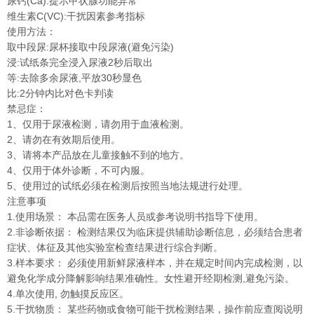
尿钙(Ca):提示甲状腺功能异常
维生素C(VC):干扰因素参考指标
使用方法：
取中段尿:尿杯接取中段尿液(避免污染)
浸:试纸条完全浸入尿液2秒后取出
等:去除多余尿液,平放30秒显色
比:2分钟内比对色卡判读
禁忌症：
1、仅用于尿液检测，请勿用于血液检测。
2、请勿在有效期后使用。
3、请将本产品放在儿童接触不到的地方。
4、仅用于体外诊断，不可内服。
5、使用过的试纸必须在检测后按照当地法规进行处理。
注意事项
1.使用场景： 本品需在医务人员或参考说明书指导下使用。
2.非诊断依据： 检测结果仅为临床提供辅助诊断信息，必须结合患者
症状、体征及其他实验室检查结果进行综合判断。
3.样本要求： 必须使用新鲜尿液样本，并在规定时间内完成检测，以
避免化学成分降解影响结果准确性。女性避开经期检测,避免污染。
4.单次使用, 勿触摸反应区。
5.干扰物质： 某些药物或食物可能干扰检测结果，操作前应查阅说明